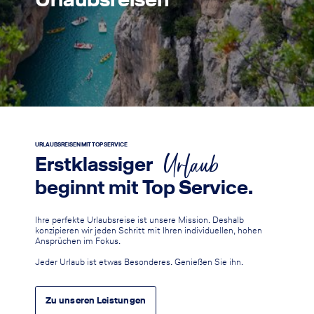
Urlaubsreisen
URLAUBSREISEN MIT TOP SERVICE
Urlaub
Erstklassiger
beginnt mit Top Service.
Ihre perfekte Urlaubsreise ist unsere Mission. Deshalb
konzipieren wir jeden Schritt mit Ihren individuellen, hohen
Ansprüchen im Fokus.
Jeder Urlaub ist etwas Besonderes. Genießen Sie ihn.
Zu unseren Leistungen