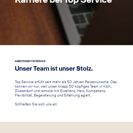
Karriere bei Top Service
ARBEITEN BEI TOP SERVICE
Unser Team ist unser Stolz.
Top Service erfüllt seit mehr als 50 Jahren Reisewünsche. Das
können wir nur, weil unser knapp 50-köpfiges Team in Köln,
Düsseldorf und remote mit Exzellenz, Herz, Kompetenz,
Flexibilität, Begeisterung und Erfahrung agiert.
Schließen Sie sich uns an!