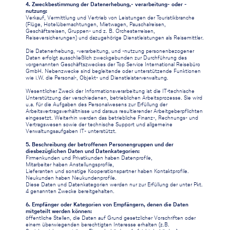
4. Zweckbestimmung der Datenerhebung,- verarbeitung- oder -
nutzung:
Verkauf, Vermittlung und Vertrieb von Leistungen der Touristikbranche
(Flüge, Hotelübernachtungen, Mietwagen, Pauschalreisen,
Geschäftsreisen, Gruppen- und z. B. Orchesterreisen,
Reiseversicherungen) und dazugehörige Dienstleistungen als Reisemittler.
Die Datenerhebung, -verarbeitung, und -nutzung personenbezogener
Daten erfolgt ausschließlich zweckgebunden zur Durchführung des
vorgenannten Geschäftszweckes der Top Service International Reisebüro
GmbH. Nebenzwecke sind begleitende oder unterstützende Funktionen
wie i.W. die Personal-, Objekt- und Dienstleisterverwaltung.
Wesentlicher Zweck der Informationsverarbeitung ist die IT-technische
Unterstützung der verschiedenen, betrieblichen Arbeitsprozesse. Sie wird
u.a. für die Aufgaben des Personalwesens zur Erfüllung der
Arbeitsvertragsverhältnisse und daraus resultierender Arbeitgeberpflichten
eingesetzt. Weiterhin werden das betriebliche Finanz-, Rechnungs- und
Vertragswesen sowie der technische Support und allgemeine
Verwaltungsaufgaben IT- unterstützt.
5. Beschreibung der betroffenen Personengruppen und der
diesbezüglichen Daten und Datenkategorien:
Firmenkunden und Privatkunden haben Datenprofile,
Mitarbeiter haben Anstellungsprofile,
Lieferanten und sonstige Kooperationspartner haben Kontaktprofile.
Neukunden haben Neukundenprofile.
Diese Daten und Datenkategorien werden nur zur Erfüllung der unter Pkt.
4 genannten Zwecke bereitgehalten.
6. Empfänger oder Kategorien von Empfängern, denen die Daten
mitgeteilt werden können:
öffentliche Stellen, die Daten auf Grund gesetzlicher Vorschriften oder
einem überwiegenden berechtigten Interesse erhalten (z.B.