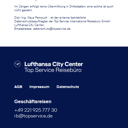
Im Übrigen erfolgt keine Übermittlung in Drittstaaten; eine solche ist auch
nicht geplant.
Dipl.-Ing. Klaus Pampuch ist der externe betriebliche
Datenschutzbeauftragter der Top Service International Reisebüro GmbH
Lufthansa City Center.
Emailadresse: datenschutz@topservice.de
AGB
Impressum
Datenschutz
Geschäftsreisen
+49 221 925 777 30
rb@topservice.de