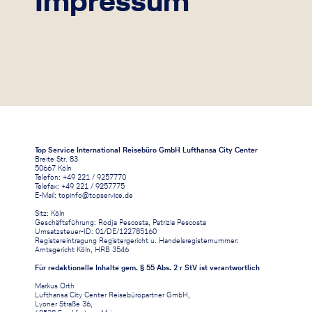
Impressum
Top Service International Reisebüro GmbH Lufthansa City Center
Breite Str. 83
50667 Köln
Telefon: +49 221 / 9257770
Telefax: +49 221 / 9257775
E-Mail:
topinfo@topservice.de
Sitz: Köln
Geschäftsführung: Rodja Pescosta, Patrizia Pescosta
Umsatzsteuer-ID: 01/DE/122785160
Registereintragung Registergericht u. Handelsregisternummer:
Amtsgericht Köln, HRB 3546
Für redaktionelle Inhalte gem. § 55 Abs. 2 r StV ist verantwortlich
Markus Orth
Lufthansa City Center Reisebüropartner GmbH,
Lyoner Straße 36,