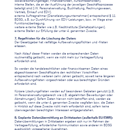
Sozialversicherungsträger, Finanzbehörden, Aufsichtsbehörden).
interne Stellen, die an der Ausführung der jeweiligen Geschäftsprozesse
beteiligt sind (i.W. Personalverwaltung, Buchhaltung, Rechnungswesen,
Vertrieb, Einkauf und EDV).
externe Auftragnehmer (Dienstleistungsunternehmen) entsprechend § 11
BDSG, z.B. zur Durchführung von EDV-Leistungen, bzw. im Wege einer
Funktionsübertragung.
weitere externe Stellen wie z.B. Kreditinstitute (Gehaltszahlungen).
externe Stellen zur Erfüllung der unter 4. genannten Zwecke.
7. Regelfristen für die Löschung der Daten:
Der Gesetzgeber hat vielfältige Aufbewahrungspflichten und -fristen
erlassen.
Nach Ablauf dieser Fristen werden die entsprechenden Daten
routinemäßig gelöscht, wenn sie nicht mehr zur Vertragserfüllung
erforderlich sind.
So werden die handelsrechtlichen oder finanzwirksamen Daten eines
abgeschlossenen Geschäftsjahrs den rechtlichen Vorschriften
entsprechend nach weiteren zehn Jahren gelöscht, soweit keine längeren
Aufbewahrungsfristen vorgeschrieben oder aus berechtigten Gründen
erforderlich sind.
Kürzere Löschungsfristen werden auf besonderen Gebieten genutzt (z.B.
im Personalverwaltungsbereich wie z.B. abgelehnten Bewerbungen oder
Abmahnungen). Sofern Daten hiervon nicht betroffen sind, werden sie
gelöscht, wenn die unter 4. genannten Zwecke wegfallen bzw. die Daten
in Hinblick auf diese Zwecke nicht mehr erforderlich sind, sofern keine
überwiegenden berechtigten Interessen entgegenstehen.
8. Geplante Datenübermittlung an Drittstaaten (außerhalb EU/EWR):
Datenübermittlungen in Drittstaaten ergeben sich nur im Rahmen der
Vertragserfüllung, erforderlicher Kommunikation sowie anderer im BDSG
ausdrücklich vorgesehener Ausnahmen.