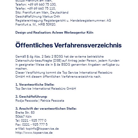
60528 Frankfurt am Main,
Telefon: +49 69 660 75 100,
Telefax: +49 69 660 75 110,
Sitz: Frankfurt am Main, Deutschland
Geschäftsführung Markus Orth
Registereintragung Registergericht u. Handelsregisternummer: AG
Frankfurt a. M., HRB 50920.
Design und Realisation:
Aclewe Werbeagentur Köln
Öffentliches Verfahrensverzeichnis
Gemäß § 4g Abs. 2 Satz 2 BDSG hat der externe betriebliche
Datenschutz-beauftragte (DSB) auf Antrag jeder Person, jedem Kunden
in geeigneter Weise die in § 4e BSDG genannten Angaben verfügbar zu
machen.
Dieser Verpflichtung kommt die Top Service International Reisebüro
GmbH mit diesem öffentlichen Verfahrensverzeichnis nach.
1. Verantwortliche Stelle:
Top Service International Reisebüro GmbH
2. Geschäftsführung:
Rodja Pescosta | Patrizia Pescosta
3. Anschrift der verantwortlichen Stelle:
Breite Str. 83
50667 Köln
Tel: 0221 - 925 777 0
Fax: 0221 - 925 777 5
e-Mail: topinfo@topservice.de
http://www.topservice.de