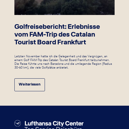
Golfreisebericht: Erlebnisse
vom FAM-Trip des Catalan
Tourist Board Frankfurt
Letzten November hatte ich die Gelegenheit und das Vergnügen, an
einem Golf FAM-Trip des Catalan Tourist Board Frankfurt teilzunehmen.
Die Reise führte uns nach Barcelona und die umliegende Region (Radius
30-60 km), die viele Golfplätze anbietet.
Weiterlesen