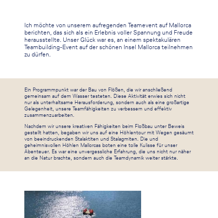
Ich möchte von unserem aufregenden Teamevent auf Mallorca
berichten, das sich als ein Erlebnis voller Spannung und Freude
herausstellte. Unser Glück war es, an einem spektakulären
Teambuilding-Event auf der schönen Insel Mallorca teilnehmen
zu dürfen.
Ein Programmpunkt war der Bau von Flößen, die wir anschließend
gemeinsam auf dem Wasser testeten. Diese Aktivität erwies sich nicht
nur als unterhaltsame Herausforderung, sondern auch als eine großartige
Gelegenheit, unsere Teamfähigkeiten zu verbessern und effektiv
zusammenzuarbeiten.
Nachdem wir unsere kreativen Fähigkeiten beim Floßbau unter Beweis
gestellt hatten, begaben wir uns auf eine Höhlentour mit Wegen gesäumt
von beeindruckenden Stalaktiten und Stalagmiten. Die und
geheimnisvollen Höhlen Mallorcas boten eine tolle Kulisse für unser
Abenteuer. Es war eine unvergessliche Erfahrung, die uns nicht nur näher
an die Natur brachte, sondern auch die Teamdynamik weiter stärkte.